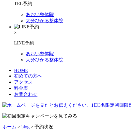
TEL予約
あおい整体院
大分ひかる整体院
×
LINE予約
あおい整体院
大分ひかる整体院
HOME
初めての方へ
アクセス
料金表
お問合わせ
ホーム
>
blog
>
予約状況