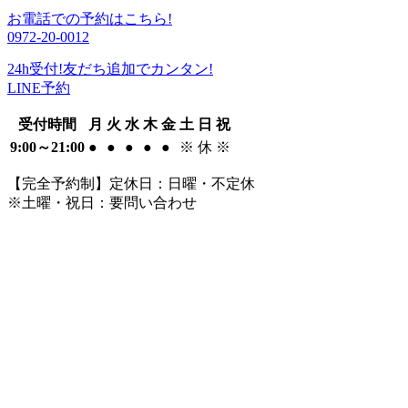
お電話での予約はこちら!
0972-20-0012
24h受付!友だち追加でカンタン!
LINE予約
受付時間
月
火
水
木
金
土
日
祝
9:00～21:00
●
●
●
●
●
※
休
※
【完全予約制】定休日：日曜・不定休
※土曜・祝日：要問い合わせ